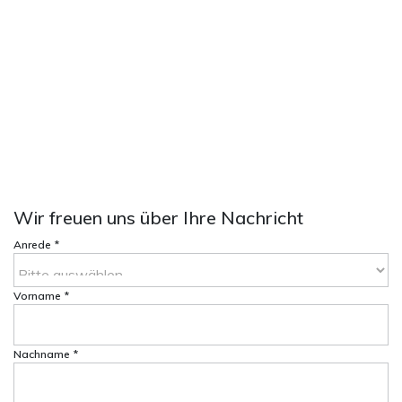
Samstag: 10.00 - 13.00 Uhr
Standorte
FLIESEN-STUDIO Herleshausen
(direkt an
der A4)
Auf der Klingen 2
37293 Herleshausen
FLIESEN-STUDIO Waltershausen
(direkt
an der A4)
Lauchaer Höhe 17
99880 Waltershausen
Wir freuen uns über Ihre Nachricht
Anrede
*
Vorname
*
Nachname
*