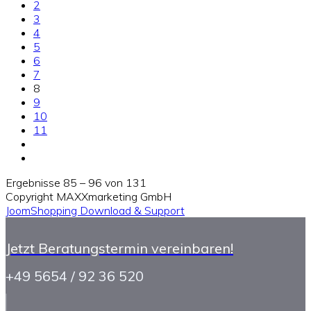
2
3
4
5
6
7
8
9
10
11
Ergebnisse 85 – 96 von 131
Copyright MAXXmarketing GmbH
JoomShopping Download & Support
Jetzt Beratungstermin vereinbaren!
+49 5654 / 92 36 520